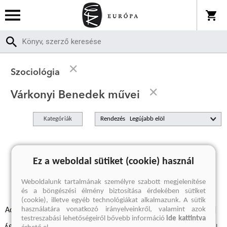
Szociológia
Várkonyi Benedek művei
Kategóriák
Rendezés
A keresett kifejezésre nincs találat
Ez a weboldal sütiket (cookie) használ
Weboldalunk tartalmának személyre szabott megjelenítése
és a böngészési élmény biztosítása érdekében sütiket
(cookie), illetve egyéb technológiákat alkalmazunk. A sütik
használatára vonatkozó irányelveinkről, valamint azok
Adatvédelmi szabályzatok
Elállási felmondási nyilatkozat
testreszabási lehetőségeiről bővebb információ
ide kattintva