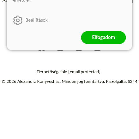
érhető el.
ÁSZF - Vásárlási feltételek
A kiadóról
Süti beállítások
Árkötött termékek
Kommentelési szabályzat
Beállítások
Szállítási információk
Elállás a szerződéstől
Elfogadom
Elérhetőségeink:
[email protected]
© 2026 Alexandra Könyvesház.
Minden jog fenntartva.
Kiszolgálta: S244