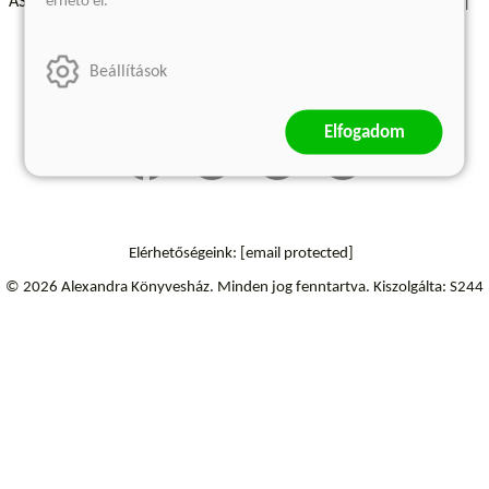
érhető el.
ÁSZF - Vásárlási feltételek
A kiadóról
Süti beállítások
Árkötött termékek
Kommentelési szabályzat
Beállítások
Szállítási információk
Elállás a szerződéstől
Elfogadom
Elérhetőségeink:
[email protected]
© 2026 Alexandra Könyvesház.
Minden jog fenntartva.
Kiszolgálta: S244