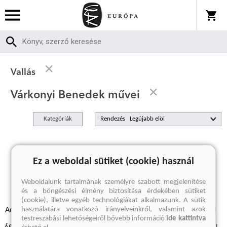
Vallás
Várkonyi Benedek művei
Kategóriák
Rendezés
A keresett kifejezésre nincs találat
Ez a weboldal sütiket (cookie) használ
Weboldalunk tartalmának személyre szabott megjelenítése
és a böngészési élmény biztosítása érdekében sütiket
(cookie), illetve egyéb technológiákat alkalmazunk. A sütik
használatára vonatkozó irányelveinkről, valamint azok
Adatvédelmi szabályzatok
Elállási felmondási nyilatkozat
testreszabási lehetőségeiről bővebb információ
ide kattintva