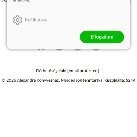
érhető el.
ÁSZF - Vásárlási feltételek
A kiadóról
Süti beállítások
Árkötött termékek
Kommentelési szabályzat
Beállítások
Szállítási információk
Elállás a szerződéstől
Elfogadom
Elérhetőségeink:
[email protected]
© 2026 Alexandra Könyvesház.
Minden jog fenntartva.
Kiszolgálta: S244