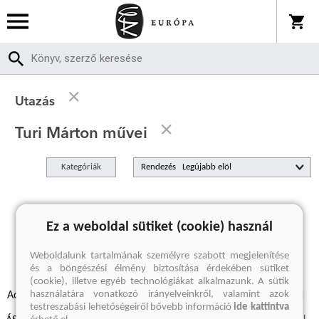
Utazás
Turi Márton művei
Kategóriák
Rendezés
A keresett kifejezésre nincs találat
Ez a weboldal sütiket (cookie) használ
Weboldalunk tartalmának személyre szabott megjelenítése
és a böngészési élmény biztosítása érdekében sütiket
(cookie), illetve egyéb technológiákat alkalmazunk. A sütik
használatára vonatkozó irányelveinkről, valamint azok
Adatvédelmi szabályzatok
Elállási felmondási nyilatkozat
testreszabási lehetőségeiről bővebb információ
ide kattintva