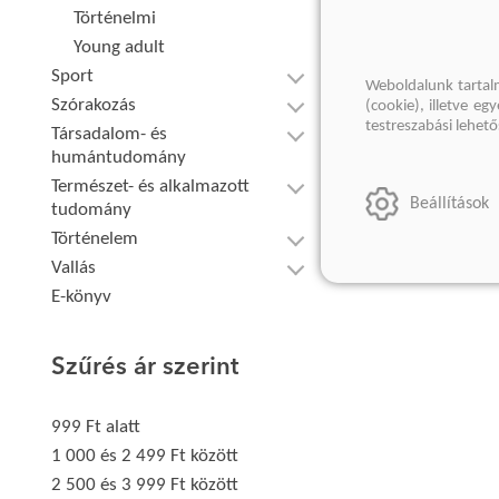
Történelmi
Young adult
Sport
Weboldalunk tartal
Szórakozás
(cookie), illetve e
testreszabási lehet
Társadalom- és
humántudomány
Természet- és alkalmazott
Beállítások
tudomány
Történelem
Vallás
E-könyv
Szűrés ár szerint
999 Ft alatt
1 000 és 2 499 Ft között
2 500 és 3 999 Ft között