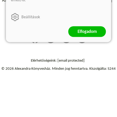
érhető el.
ÁSZF - Vásárlási feltételek
A kiadóról
Süti beállítások
Árkötött termékek
Kommentelési szabályzat
Beállítások
Szállítási információk
Elállás a szerződéstől
Elfogadom
Elérhetőségeink:
[email protected]
© 2026 Alexandra Könyvesház.
Minden jog fenntartva.
Kiszolgálta: S244