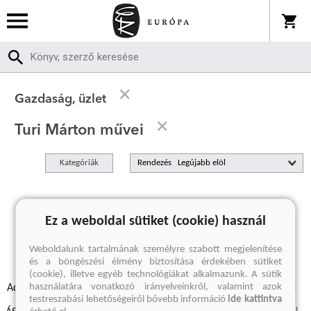
Gazdaság, üzlet
Turi Márton művei
Kategóriák
Rendezés
A keresett kifejezésre nincs találat
Ez a weboldal sütiket (cookie) használ
Weboldalunk tartalmának személyre szabott megjelenítése
és a böngészési élmény biztosítása érdekében sütiket
(cookie), illetve egyéb technológiákat alkalmazunk. A sütik
használatára vonatkozó irányelveinkről, valamint azok
Adatvédelmi szabályzatok
Elállási felmondási nyilatkozat
testreszabási lehetőségeiről bővebb információ
ide kattintva