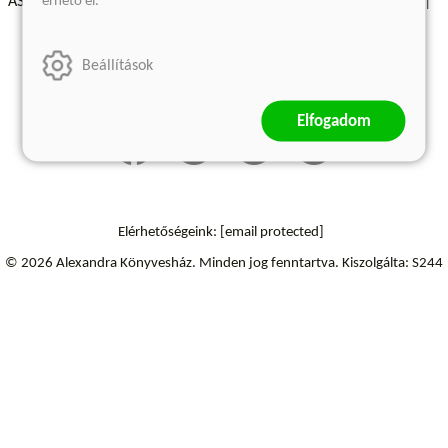
érhető el.
ÁSZF - Vásárlási feltételek
A kiadóról
Süti beállítások
Árkötött termékek
Kommentelési szabályzat
Beállítások
Szállítási információk
Elállás a szerződéstől
Elfogadom
Elérhetőségeink:
[email protected]
© 2026 Alexandra Könyvesház.
Minden jog fenntartva.
Kiszolgálta: S244