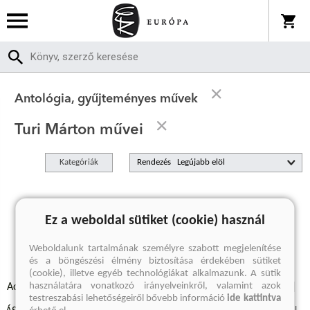
Antológia, gyűjteményes művek
Turi Márton művei
Kategóriák
Rendezés
A keresett kifejezésre nincs találat
Ez a weboldal sütiket (cookie) használ
Weboldalunk tartalmának személyre szabott megjelenítése
és a böngészési élmény biztosítása érdekében sütiket
(cookie), illetve egyéb technológiákat alkalmazunk. A sütik
használatára vonatkozó irányelveinkről, valamint azok
Adatvédelmi szabályzatok
Elállási felmondási nyilatkozat
testreszabási lehetőségeiről bővebb információ
ide kattintva