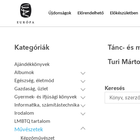
Újdonságok
Előrendelhető
Előkészületben
Kategóriák
Tánc- és
Turi Márt
Ajándékkönyvek
Albumok
Egészség, életmód
Keresés
Gazdaság, üzlet
Gyermek- és ifjúsági könyvek
Informatika, számítástechnika
Irodalom
LMBTQ tartalom
Művészetek
Képzőművészet