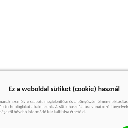
Ez a weboldal sütiket (cookie) használ
mának személyre szabott megjelenítése és a böngészési élmény biztosítás
gyéb technológiákat alkalmazunk. A sütik használatára vonatkozó irányelvei
őségeiről bővebb információ
ide kattintva
érhető el.