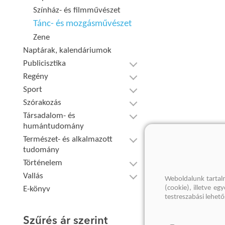
Színház- és filmművészet
Tánc- és mozgásművészet
Zene
Naptárak, kalendáriumok
Publicisztika
Regény
Sport
Szórakozás
Társadalom- és
humántudomány
Természet- és alkalmazott
tudomány
Történelem
Vallás
Weboldalunk tartal
(cookie), illetve e
E-könyv
testreszabási lehet
Szűrés ár szerint