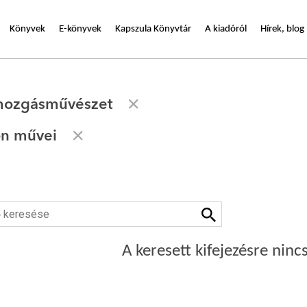
Könyvek
E-könyvek
Kapszula Könyvtár
A kiadóról
Hírek, blog
 mozgásművészet
on művei
A keresett kifejezésre nincs