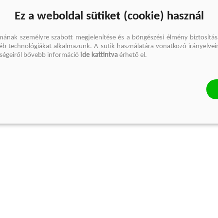
Ez a weboldal sütiket (cookie) használ
mának személyre szabott megjelenítése és a böngészési élmény biztosítás
gyéb technológiákat alkalmazunk. A sütik használatára vonatkozó irányelvei
őségeiről bővebb információ
ide kattintva
érhető el.