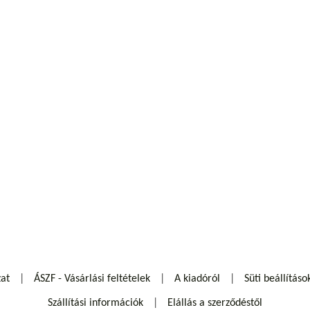
zat
ÁSZF - Vásárlási feltételek
A kiadóról
Süti beállításo
Szállítási információk
Elállás a szerződéstől