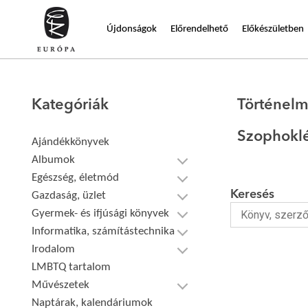
Újdonságok
Előrendelhető
Előkészületben
Kategóriák
Történelm
Szophokl
Ajándékkönyvek
Albumok
Egészség, életmód
Keresés
Gazdaság, üzlet
Gyermek- és ifjúsági könyvek
Informatika, számítástechnika
Irodalom
LMBTQ tartalom
Művészetek
Naptárak, kalendáriumok