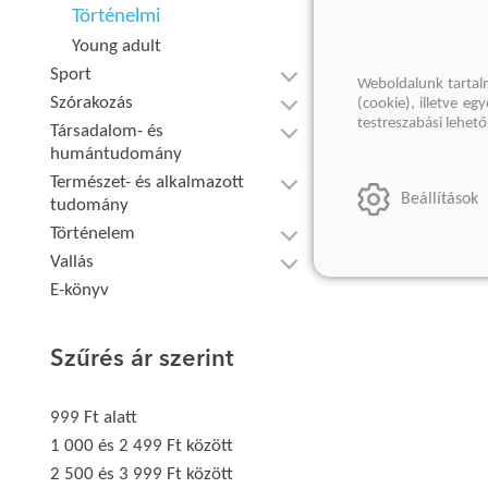
Történelmi
Young adult
Sport
Weboldalunk tartal
Szórakozás
(cookie), illetve e
testreszabási lehet
Társadalom- és
humántudomány
Természet- és alkalmazott
Beállítások
tudomány
Történelem
Vallás
E-könyv
Szűrés ár szerint
999 Ft alatt
1 000 és 2 499 Ft között
2 500 és 3 999 Ft között