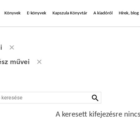
Könyvek
E-könyvek
Kapszula Könyvtár
A kiadóról
Hírek, blog
i
ész művei
A keresett kifejezésre nincs