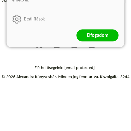
érhető el.
ÁSZF - Vásárlási feltételek
A kiadóról
Süti beállítások
Árkötött termékek
Kommentelési szabályzat
Beállítások
Szállítási információk
Elállás a szerződéstől
Elfogadom
Elérhetőségeink:
[email protected]
© 2026 Alexandra Könyvesház.
Minden jog fenntartva.
Kiszolgálta: S244