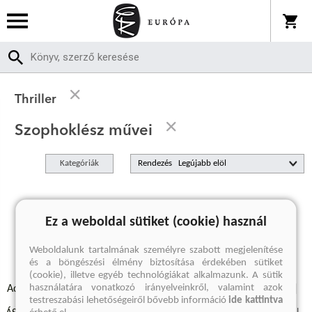
Thriller
Szophoklész művei
Kategóriák
Rendezés
A keresett kifejezésre nincs találat
Ez a weboldal sütiket (cookie) használ
Weboldalunk tartalmának személyre szabott megjelenítése
és a böngészési élmény biztosítása érdekében sütiket
(cookie), illetve egyéb technológiákat alkalmazunk. A sütik
használatára vonatkozó irányelveinkről, valamint azok
Adatvédelmi szabályzatok
Elállási felmondási nyilatkozat
testreszabási lehetőségeiről bővebb információ
ide kattintva