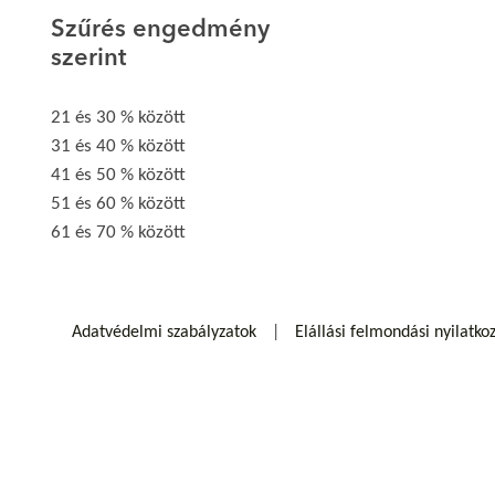
Szűrés engedmény
szerint
21 és 30 % között
31 és 40 % között
41 és 50 % között
51 és 60 % között
61 és 70 % között
Adatvédelmi szabályzatok
Elállási felmondási nyilatko