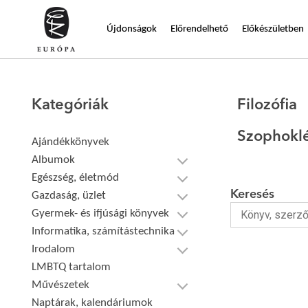
Újdonságok
Előrendelhető
Előkészületben
Kategóriák
Filozófia
Szophokl
Ajándékkönyvek
Albumok
Egészség, életmód
Keresés
Gazdaság, üzlet
Gyermek- és ifjúsági könyvek
Informatika, számítástechnika
Irodalom
LMBTQ tartalom
Művészetek
Naptárak, kalendáriumok