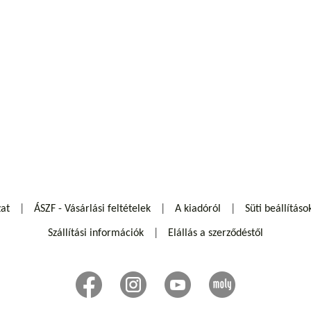
zat
ÁSZF - Vásárlási feltételek
A kiadóról
Süti beállításo
Szállítási információk
Elállás a szerződéstől