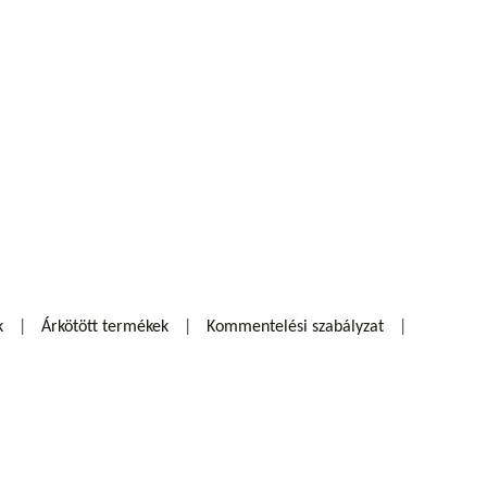
k
Árkötött termékek
Kommentelési szabályzat