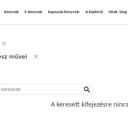
Könyvek
E-könyvek
Kapszula Könyvtár
A kiadóról
Hírek, blog
ész művei
A keresett kifejezésre nincs