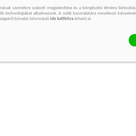
mának személyre szabott megjelenítése és a böngészési élmény biztosítás
gyéb technológiákat alkalmazunk. A sütik használatára vonatkozó irányelvei
őségeiről bővebb információ
ide kattintva
érhető el.