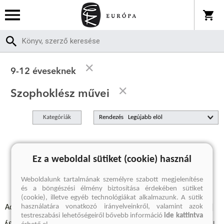
9-12 éveseknek
Szophoklész művei
Kategóriák
Rendezés
A keresett kifejezésre nincs találat
Ez a weboldal sütiket (cookie) használ
Weboldalunk tartalmának személyre szabott megjelenítése
és a böngészési élmény biztosítása érdekében sütiket
(cookie), illetve egyéb technológiákat alkalmazunk. A sütik
használatára vonatkozó irányelveinkről, valamint azok
Adatvédelmi szabályzatok
Elállási felmondási nyilatkozat
testreszabási lehetőségeiről bővebb információ
ide kattintva