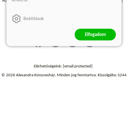
érhető el.
ÁSZF - Vásárlási feltételek
A kiadóról
Süti beállítások
Árkötött termékek
Kommentelési szabályzat
Beállítások
Szállítási információk
Elállás a szerződéstől
Elfogadom
Elérhetőségeink:
[email protected]
© 2026 Alexandra Könyvesház.
Minden jog fenntartva.
Kiszolgálta: S244