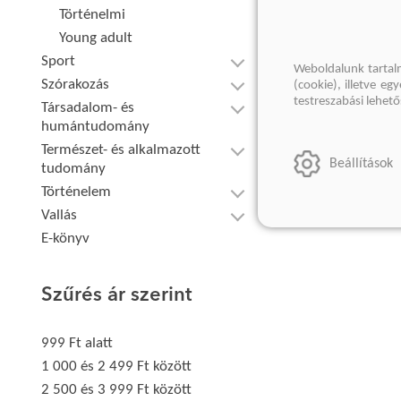
Történelmi
Young adult
Sport
Weboldalunk tartal
Szórakozás
(cookie), illetve e
testreszabási lehet
Társadalom- és
humántudomány
Természet- és alkalmazott
Beállítások
tudomány
Történelem
Vallás
E-könyv
Szűrés ár szerint
999 Ft alatt
1 000 és 2 499 Ft között
2 500 és 3 999 Ft között