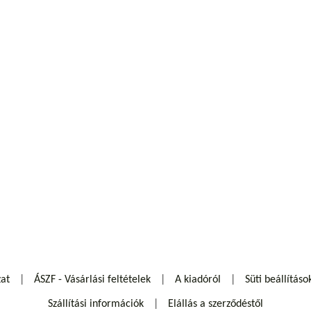
zat
ÁSZF - Vásárlási feltételek
A kiadóról
Süti beállításo
Szállítási információk
Elállás a szerződéstől