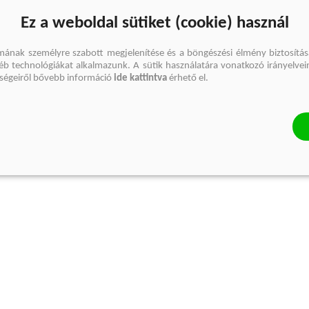
Ez a weboldal sütiket (cookie) használ
mának személyre szabott megjelenítése és a böngészési élmény biztosítás
gyéb technológiákat alkalmazunk. A sütik használatára vonatkozó irányelvei
őségeiről bővebb információ
ide kattintva
érhető el.