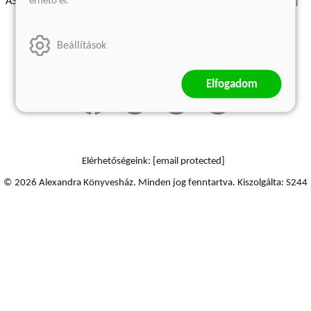
érhető el.
ÁSZF - Vásárlási feltételek
A kiadóról
Süti beállítások
Árkötött termékek
Kommentelési szabályzat
Beállítások
Szállítási információk
Elállás a szerződéstől
Elfogadom
Elérhetőségeink:
[email protected]
© 2026 Alexandra Könyvesház.
Minden jog fenntartva.
Kiszolgálta: S244