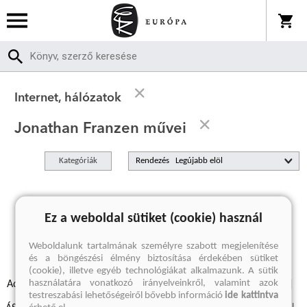
Internet, hálózatok
Jonathan Franzen művei
Kategóriák
Rendezés
A keresett kifejezésre nincs találat
Ez a weboldal sütiket (cookie) használ
Weboldalunk tartalmának személyre szabott megjelenítése
és a böngészési élmény biztosítása érdekében sütiket
(cookie), illetve egyéb technológiákat alkalmazunk. A sütik
használatára vonatkozó irányelveinkről, valamint azok
Adatvédelmi szabályzatok
Elállási felmondási nyilatkozat
testreszabási lehetőségeiről bővebb információ
ide kattintva