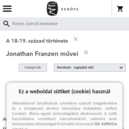
A 18-19. század története
Jonathan Franzen művei
Kategóriák
Rendezés
A keresett kifejezésre nincs találat
Ez a weboldal sütiket (cookie) használ
Weboldalunk tartalmának személyre szabott megjelenítése
és a böngészési élmény biztosítása érdekében sütiket
(cookie), illetve egyéb technológiákat alkalmazunk. A sütik
használatára vonatkozó irányelveinkről, valamint azok
Adatvédelmi szabályzatok
Elállási felmondási nyilatkozat
testreszabási lehetőségeiről bővebb információ
ide kattintva