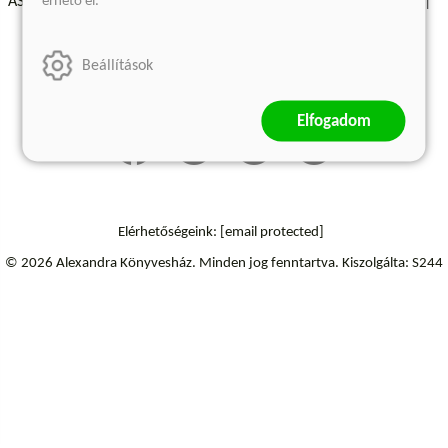
érhető el.
ÁSZF - Vásárlási feltételek
A kiadóról
Süti beállítások
Árkötött termékek
Kommentelési szabályzat
Beállítások
Szállítási információk
Elállás a szerződéstől
Elfogadom
Elérhetőségeink:
[email protected]
© 2026 Alexandra Könyvesház.
Minden jog fenntartva.
Kiszolgálta: S244