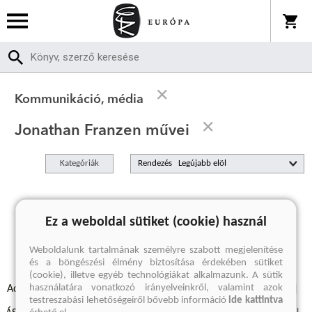
Kommunikáció, média
Jonathan Franzen művei
Kategóriák
Rendezés
A keresett kifejezésre nincs találat
Ez a weboldal sütiket (cookie) használ
Weboldalunk tartalmának személyre szabott megjelenítése
és a böngészési élmény biztosítása érdekében sütiket
(cookie), illetve egyéb technológiákat alkalmazunk. A sütik
használatára vonatkozó irányelveinkről, valamint azok
Adatvédelmi szabályzatok
Elállási felmondási nyilatkozat
testreszabási lehetőségeiről bővebb információ
ide kattintva