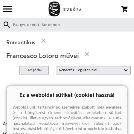
Romantikus
Francesco Lotoro művei
Kategóriák
Rendezés
A keresett kifejezésre nincs találat
Ez a weboldal sütiket (cookie) használ
Weboldalunk tartalmának személyre szabott megjelenítése
és a böngészési élmény biztosítása érdekében sütiket
(cookie), illetve egyéb technológiákat alkalmazunk. A sütik
használatára vonatkozó irányelveinkről, valamint azok
Adatvédelmi szabályzatok
Elállási felmondási nyilatkozat
testreszabási lehetőségeiről bővebb információ
ide kattintva