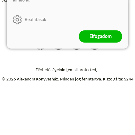
érhető el.
ÁSZF - Vásárlási feltételek
A kiadóról
Süti beállítások
Árkötött termékek
Kommentelési szabályzat
Beállítások
Szállítási információk
Elállás a szerződéstől
Elfogadom
Elérhetőségeink:
[email protected]
© 2026 Alexandra Könyvesház.
Minden jog fenntartva.
Kiszolgálta: S244