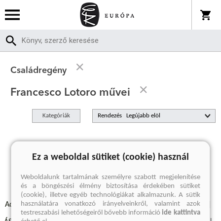
Családregény
Francesco Lotoro művei
Kategóriák
Rendezés
A keresett kifejezésre nincs találat
Ez a weboldal sütiket (cookie) használ
Weboldalunk tartalmának személyre szabott megjelenítése
és a böngészési élmény biztosítása érdekében sütiket
(cookie), illetve egyéb technológiákat alkalmazunk. A sütik
használatára vonatkozó irányelveinkről, valamint azok
Adatvédelmi szabályzatok
Elállási felmondási nyilatkozat
testreszabási lehetőségeiről bővebb információ
ide kattintva