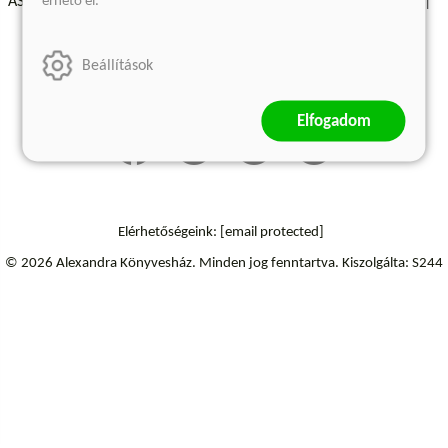
érhető el.
ÁSZF - Vásárlási feltételek
A kiadóról
Süti beállítások
Árkötött termékek
Kommentelési szabályzat
Beállítások
Szállítási információk
Elállás a szerződéstől
Elfogadom
Elérhetőségeink:
[email protected]
© 2026 Alexandra Könyvesház.
Minden jog fenntartva.
Kiszolgálta: S244