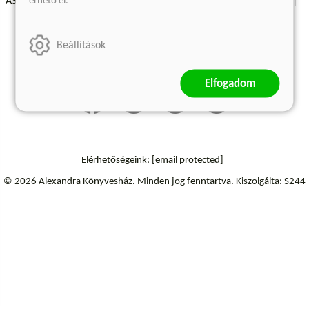
érhető el.
ÁSZF - Vásárlási feltételek
A kiadóról
Süti beállítások
Árkötött termékek
Kommentelési szabályzat
Beállítások
Szállítási információk
Elállás a szerződéstől
Elfogadom
Elérhetőségeink:
[email protected]
© 2026 Alexandra Könyvesház.
Minden jog fenntartva.
Kiszolgálta: S244