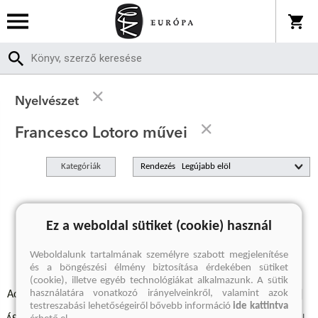
Nyelvészet
Francesco Lotoro művei
Kategóriák
Rendezés
A keresett kifejezésre nincs találat
Ez a weboldal sütiket (cookie) használ
Weboldalunk tartalmának személyre szabott megjelenítése
és a böngészési élmény biztosítása érdekében sütiket
(cookie), illetve egyéb technológiákat alkalmazunk. A sütik
használatára vonatkozó irányelveinkről, valamint azok
Adatvédelmi szabályzatok
Elállási felmondási nyilatkozat
testreszabási lehetőségeiről bővebb információ
ide kattintva