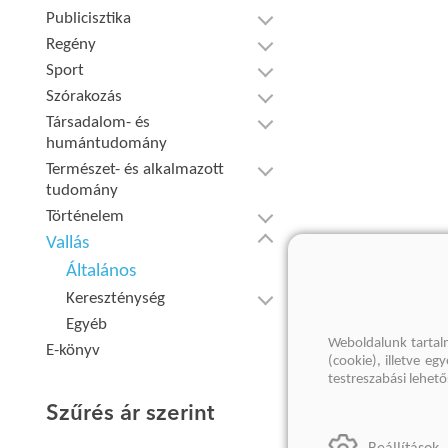
Publicisztika
Regény
Sport
Szórakozás
Társadalom- és
humántudomány
Természet- és alkalmazott
tudomány
Történelem
Vallás
Általános
Kereszténység
Egyéb
Weboldalunk tartal
E-könyv
(cookie), illetve e
testreszabási lehet
Szűrés ár szerint