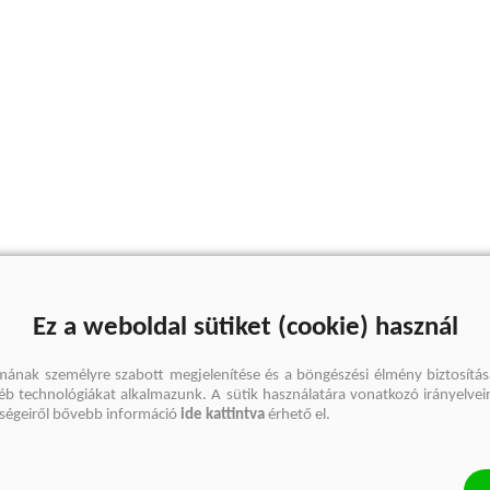
Ez a weboldal sütiket (cookie) használ
mának személyre szabott megjelenítése és a böngészési élmény biztosítás
gyéb technológiákat alkalmazunk. A sütik használatára vonatkozó irányelvei
őségeiről bővebb információ
ide kattintva
érhető el.