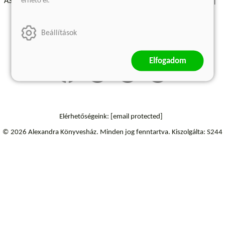
érhető el.
ÁSZF - Vásárlási feltételek
A kiadóról
Süti beállítások
Árkötött termékek
Kommentelési szabályzat
Beállítások
Szállítási információk
Elállás a szerződéstől
Elfogadom
Elérhetőségeink:
[email protected]
© 2026 Alexandra Könyvesház.
Minden jog fenntartva.
Kiszolgálta: S244