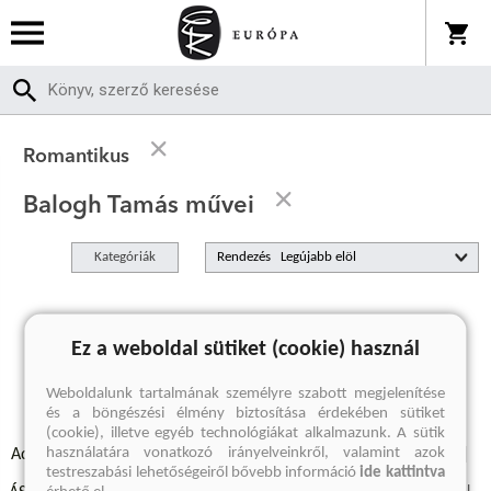
Romantikus
Balogh Tamás művei
Kategóriák
Rendezés
A keresett kifejezésre nincs találat
Ez a weboldal sütiket (cookie) használ
Weboldalunk tartalmának személyre szabott megjelenítése
és a böngészési élmény biztosítása érdekében sütiket
(cookie), illetve egyéb technológiákat alkalmazunk. A sütik
használatára vonatkozó irányelveinkről, valamint azok
Adatvédelmi szabályzatok
Elállási felmondási nyilatkozat
testreszabási lehetőségeiről bővebb információ
ide kattintva