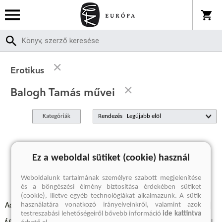
Erotikus
Balogh Tamás művei
Kategóriák
Rendezés
A keresett kifejezésre nincs találat
Ez a weboldal sütiket (cookie) használ
Weboldalunk tartalmának személyre szabott megjelenítése
és a böngészési élmény biztosítása érdekében sütiket
(cookie), illetve egyéb technológiákat alkalmazunk. A sütik
használatára vonatkozó irányelveinkről, valamint azok
Adatvédelmi szabályzatok
Elállási felmondási nyilatkozat
testreszabási lehetőségeiről bővebb információ
ide kattintva