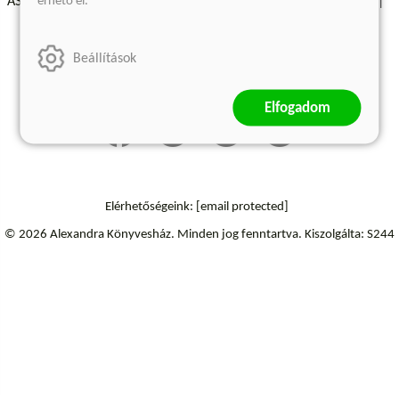
érhető el.
ÁSZF - Vásárlási feltételek
A kiadóról
Süti beállítások
Árkötött termékek
Kommentelési szabályzat
Beállítások
Szállítási információk
Elállás a szerződéstől
Elfogadom
Elérhetőségeink:
[email protected]
© 2026 Alexandra Könyvesház.
Minden jog fenntartva.
Kiszolgálta: S244