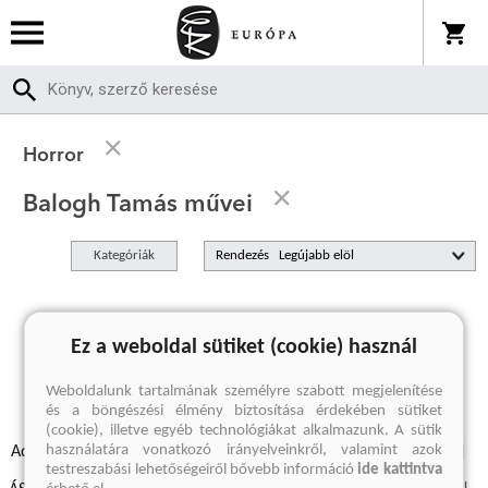
Horror
Balogh Tamás művei
Kategóriák
Rendezés
A keresett kifejezésre nincs találat
Ez a weboldal sütiket (cookie) használ
Weboldalunk tartalmának személyre szabott megjelenítése
és a böngészési élmény biztosítása érdekében sütiket
(cookie), illetve egyéb technológiákat alkalmazunk. A sütik
használatára vonatkozó irányelveinkről, valamint azok
Adatvédelmi szabályzatok
Elállási felmondási nyilatkozat
testreszabási lehetőségeiről bővebb információ
ide kattintva