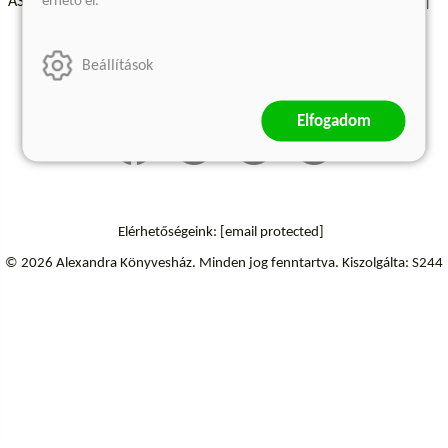
érhető el.
ÁSZF - Vásárlási feltételek
A kiadóról
Süti beállítások
Árkötött termékek
Kommentelési szabályzat
Beállítások
Szállítási információk
Elállás a szerződéstől
Elfogadom
Elérhetőségeink:
[email protected]
© 2026 Alexandra Könyvesház.
Minden jog fenntartva.
Kiszolgálta: S244