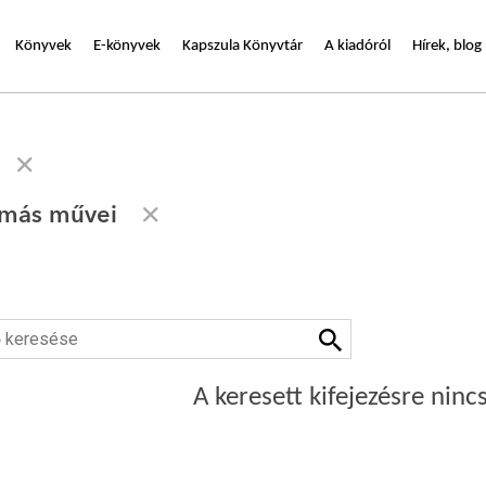
Könyvek
E-könyvek
Kapszula Könyvtár
A kiadóról
Hírek, blog
amás művei
A keresett kifejezésre nincs