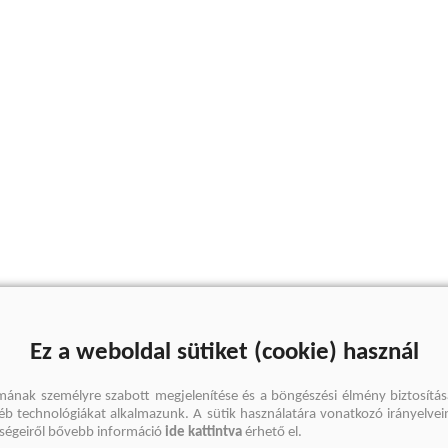
Ez a weboldal sütiket (cookie) használ
mának személyre szabott megjelenítése és a böngészési élmény biztosítás
gyéb technológiákat alkalmazunk. A sütik használatára vonatkozó irányelvei
őségeiről bővebb információ
ide kattintva
érhető el.