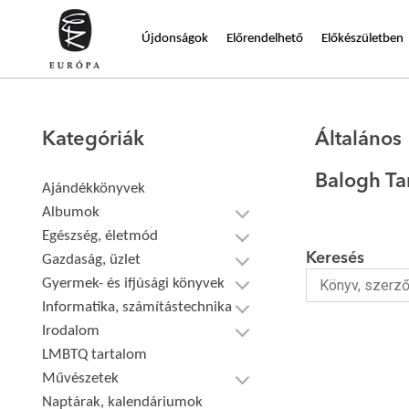
Újdonságok
Előrendelhető
Előkészületben
Kategóriák
Általános
Balogh T
Ajándékkönyvek
Albumok
Egészség, életmód
Keresés
Gazdaság, üzlet
Gyermek- és ifjúsági könyvek
Informatika, számítástechnika
Irodalom
LMBTQ tartalom
Művészetek
Naptárak, kalendáriumok