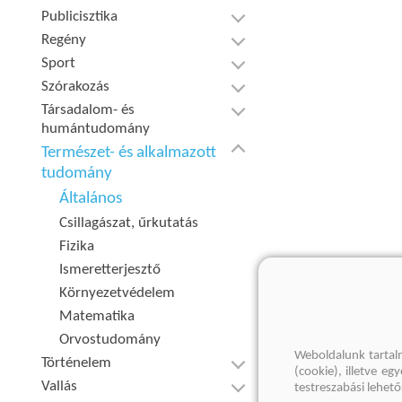
Publicisztika
Regény
Sport
Szórakozás
Társadalom- és
humántudomány
Természet- és alkalmazott
tudomány
Általános
Csillagászat, űrkutatás
Fizika
Ismeretterjesztő
Környezetvédelem
Matematika
Orvostudomány
Weboldalunk tartal
Történelem
(cookie), illetve e
Vallás
testreszabási lehet