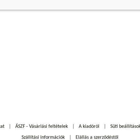
zat
ÁSZF - Vásárlási feltételek
A kiadóról
Süti beállításo
Szállítási információk
Elállás a szerződéstől