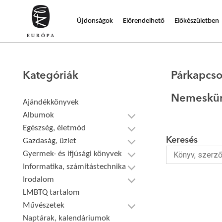
Újdonságok
Előrendelhető
Előkészületben
Kategóriák
Párkapcso
Nemeskürt
Ajándékkönyvek
Albumok
Egészség, életmód
Keresés
Gazdaság, üzlet
Gyermek- és ifjúsági könyvek
Informatika, számítástechnika
Irodalom
LMBTQ tartalom
Művészetek
Naptárak, kalendáriumok