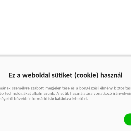
Ez a weboldal sütiket (cookie) használ
mának személyre szabott megjelenítése és a böngészési élmény biztosítás
gyéb technológiákat alkalmazunk. A sütik használatára vonatkozó irányelvei
őségeiről bővebb információ
ide kattintva
érhető el.