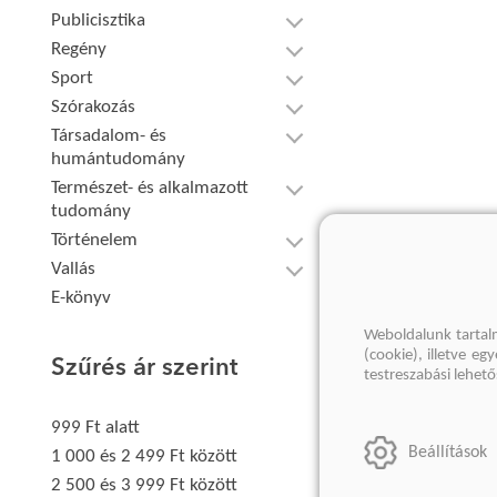
Publicisztika
Regény
Sport
Szórakozás
Társadalom- és
humántudomány
Természet- és alkalmazott
tudomány
Történelem
Vallás
E-könyv
Weboldalunk tartal
(cookie), illetve e
Szűrés ár szerint
testreszabási lehet
999 Ft alatt
Beállítások
1 000 és 2 499 Ft között
2 500 és 3 999 Ft között