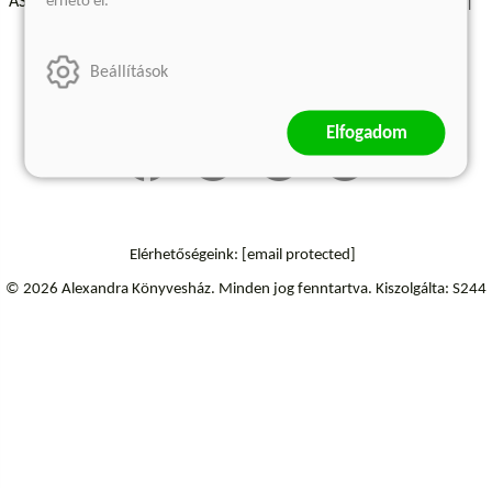
érhető el.
ÁSZF - Vásárlási feltételek
A kiadóról
Süti beállítások
Árkötött termékek
Kommentelési szabályzat
Beállítások
Szállítási információk
Elállás a szerződéstől
Elfogadom
Elérhetőségeink:
[email protected]
© 2026 Alexandra Könyvesház.
Minden jog fenntartva.
Kiszolgálta: S244