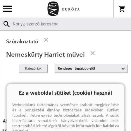
Szórakoztató
Nemeskürty Harriet művei
Kategóriák
Rendezés
A keresett kifejezésre nincs találat
Ez a weboldal sütiket (cookie) használ
Weboldalunk tartalmának személyre szabott megjelenítése
és a böngészési élmény biztosítása érdekében sütiket
(cookie), illetve egyéb technológiákat alkalmazunk. A sütik
használatára vonatkozó irányelveinkről, valamint azok
Adatvédelmi szabályzatok
Elállási felmondási nyilatkozat
testreszabási lehetőségeiről bővebb információ
ide kattintva