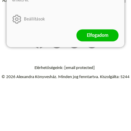
érhető el.
ÁSZF - Vásárlási feltételek
A kiadóról
Süti beállítások
Árkötött termékek
Kommentelési szabályzat
Beállítások
Szállítási információk
Elállás a szerződéstől
Elfogadom
Elérhetőségeink:
[email protected]
© 2026 Alexandra Könyvesház.
Minden jog fenntartva.
Kiszolgálta: S244