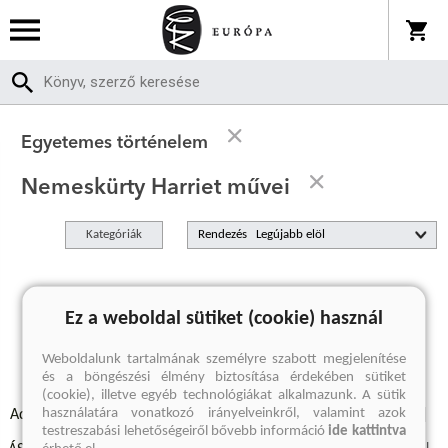
Egyetemes történelem
Nemeskürty Harriet művei
Kategóriák
Rendezés
A keresett kifejezésre nincs találat
Ez a weboldal sütiket (cookie) használ
Weboldalunk tartalmának személyre szabott megjelenítése
és a böngészési élmény biztosítása érdekében sütiket
(cookie), illetve egyéb technológiákat alkalmazunk. A sütik
használatára vonatkozó irányelveinkről, valamint azok
Adatvédelmi szabályzatok
Elállási felmondási nyilatkozat
testreszabási lehetőségeiről bővebb információ
ide kattintva