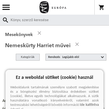
Mesekönyvek
Nemeskürty Harriet művei
Kategóriák
Rendezés
A keresett kifejezésre nincs találat
Ez a weboldal sütiket (cookie) használ
Weboldalunk tartalmának személyre szabott megjelenítése
és a böngészési élmény biztosítása érdekében sütiket
(cookie), illetve egyéb technológiákat alkalmazunk. A sütik
használatára vonatkozó irányelveinkről, valamint azok
Adatvédelmi szabályzatok
Elállási felmondási nyilatkozat
testreszabási lehetőségeiről bővebb információ
ide kattintva