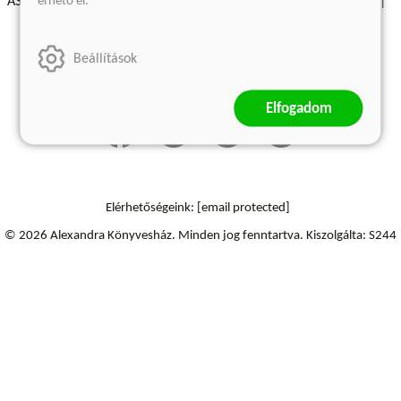
érhető el.
ÁSZF - Vásárlási feltételek
A kiadóról
Süti beállítások
Árkötött termékek
Kommentelési szabályzat
Beállítások
Szállítási információk
Elállás a szerződéstől
Elfogadom
Elérhetőségeink:
[email protected]
© 2026 Alexandra Könyvesház.
Minden jog fenntartva.
Kiszolgálta: S244