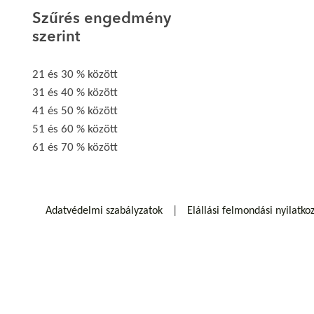
Szűrés engedmény
szerint
21 és 30 % között
31 és 40 % között
41 és 50 % között
51 és 60 % között
61 és 70 % között
Adatvédelmi szabályzatok
Elállási felmondási nyilatko