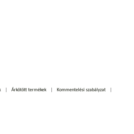
k
Árkötött termékek
Kommentelési szabályzat