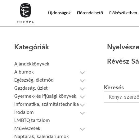
Újdonságok
Előrendelhető
Előkészületben
Kategóriák
Nyelvésze
Révész S
Ajándékkönyvek
Albumok
Egészség, életmód
Keresés
Gazdaság, üzlet
Gyermek- és ifjúsági könyvek
Informatika, számítástechnika
Irodalom
LMBTQ tartalom
Művészetek
Naptárak, kalendáriumok