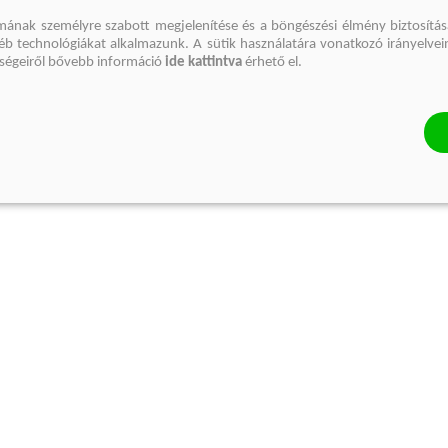
mának személyre szabott megjelenítése és a böngészési élmény biztosítás
gyéb technológiákat alkalmazunk. A sütik használatára vonatkozó irányelvei
őségeiről bővebb információ
ide kattintva
érhető el.