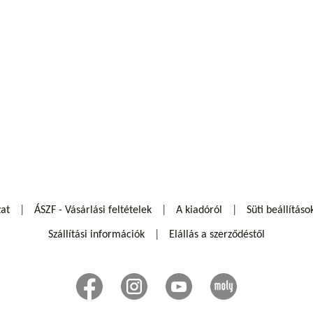
zat
ÁSZF - Vásárlási feltételek
A kiadóról
Süti beállításo
Szállítási információk
Elállás a szerződéstől