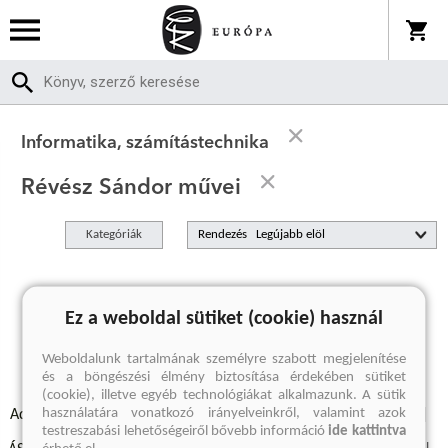
Informatika, számítástechnika
Révész Sándor művei
Kategóriák
Rendezés
A keresett kifejezésre nincs találat
Ez a weboldal sütiket (cookie) használ
Weboldalunk tartalmának személyre szabott megjelenítése
és a böngészési élmény biztosítása érdekében sütiket
(cookie), illetve egyéb technológiákat alkalmazunk. A sütik
használatára vonatkozó irányelveinkről, valamint azok
Adatvédelmi szabályzatok
Elállási felmondási nyilatkozat
testreszabási lehetőségeiről bővebb információ
ide kattintva