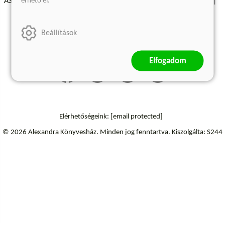
érhető el.
ÁSZF - Vásárlási feltételek
A kiadóról
Süti beállítások
Árkötött termékek
Kommentelési szabályzat
Beállítások
Szállítási információk
Elállás a szerződéstől
Elfogadom
Elérhetőségeink:
[email protected]
© 2026 Alexandra Könyvesház.
Minden jog fenntartva.
Kiszolgálta: S244