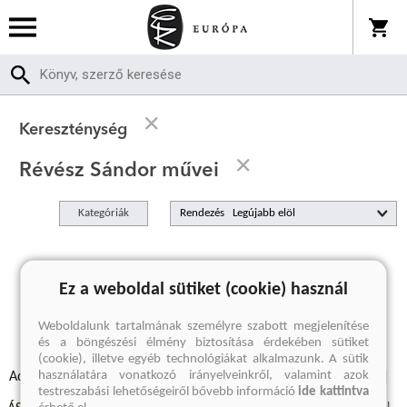
Kereszténység
Révész Sándor művei
Kategóriák
Rendezés
A keresett kifejezésre nincs találat
Ez a weboldal sütiket (cookie) használ
Weboldalunk tartalmának személyre szabott megjelenítése
és a böngészési élmény biztosítása érdekében sütiket
(cookie), illetve egyéb technológiákat alkalmazunk. A sütik
használatára vonatkozó irányelveinkről, valamint azok
Adatvédelmi szabályzatok
Elállási felmondási nyilatkozat
testreszabási lehetőségeiről bővebb információ
ide kattintva