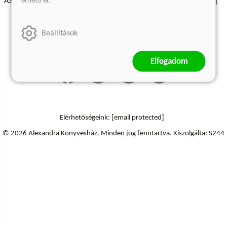
érhető el.
ÁSZF - Vásárlási feltételek
A kiadóról
Süti beállítások
Árkötött termékek
Kommentelési szabályzat
Beállítások
Szállítási információk
Elállás a szerződéstől
Elfogadom
Elérhetőségeink:
[email protected]
© 2026 Alexandra Könyvesház.
Minden jog fenntartva.
Kiszolgálta: S244