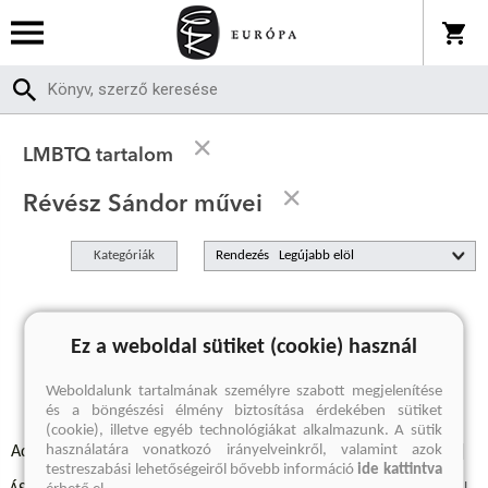
LMBTQ tartalom
Révész Sándor művei
Kategóriák
Rendezés
A keresett kifejezésre nincs találat
Ez a weboldal sütiket (cookie) használ
Weboldalunk tartalmának személyre szabott megjelenítése
és a böngészési élmény biztosítása érdekében sütiket
(cookie), illetve egyéb technológiákat alkalmazunk. A sütik
használatára vonatkozó irányelveinkről, valamint azok
Adatvédelmi szabályzatok
Elállási felmondási nyilatkozat
testreszabási lehetőségeiről bővebb információ
ide kattintva