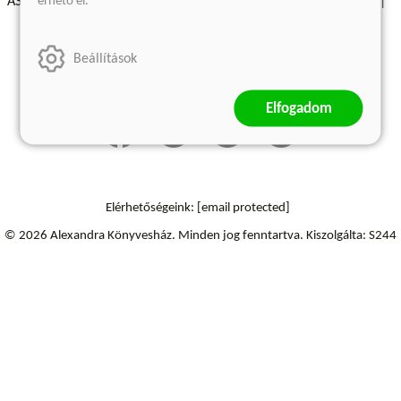
érhető el.
ÁSZF - Vásárlási feltételek
A kiadóról
Süti beállítások
Árkötött termékek
Kommentelési szabályzat
Beállítások
Szállítási információk
Elállás a szerződéstől
Elfogadom
Elérhetőségeink:
[email protected]
© 2026 Alexandra Könyvesház.
Minden jog fenntartva.
Kiszolgálta: S244