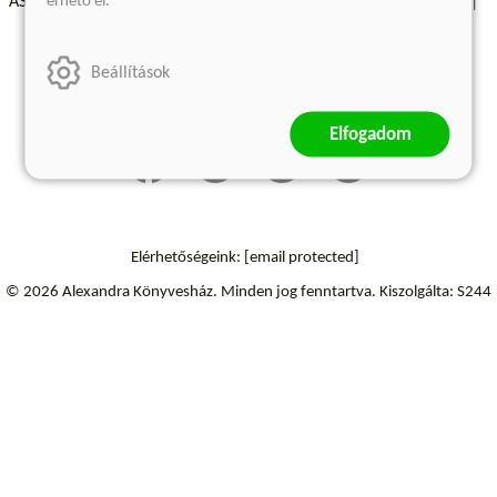
érhető el.
ÁSZF - Vásárlási feltételek
A kiadóról
Süti beállítások
Árkötött termékek
Kommentelési szabályzat
Beállítások
Szállítási információk
Elállás a szerződéstől
Elfogadom
Elérhetőségeink:
[email protected]
© 2026 Alexandra Könyvesház.
Minden jog fenntartva.
Kiszolgálta: S244