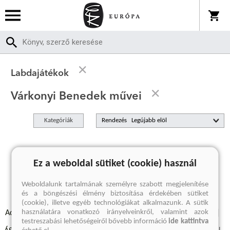
Labdajátékok
Várkonyi Benedek művei
Kategóriák
Rendezés
A keresett kifejezésre nincs találat
Ez a weboldal sütiket (cookie) használ
Weboldalunk tartalmának személyre szabott megjelenítése
és a böngészési élmény biztosítása érdekében sütiket
(cookie), illetve egyéb technológiákat alkalmazunk. A sütik
használatára vonatkozó irányelveinkről, valamint azok
Adatvédelmi szabályzatok
Elállási felmondási nyilatkozat
testreszabási lehetőségeiről bővebb információ
ide kattintva