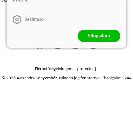
érhető el.
ÁSZF - Vásárlási feltételek
A kiadóról
Süti beállítások
Árkötött termékek
Kommentelési szabályzat
Beállítások
Szállítási információk
Elállás a szerződéstől
Elfogadom
Elérhetőségeink:
[email protected]
© 2026 Alexandra Könyvesház.
Minden jog fenntartva.
Kiszolgálta: S244