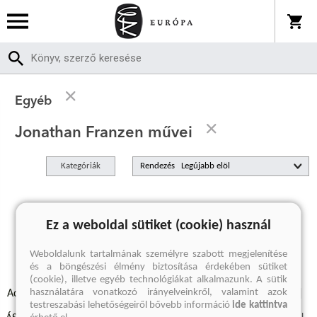
Egyéb
Jonathan Franzen művei
Kategóriák
Rendezés
A keresett kifejezésre nincs találat
Ez a weboldal sütiket (cookie) használ
Weboldalunk tartalmának személyre szabott megjelenítése
és a böngészési élmény biztosítása érdekében sütiket
(cookie), illetve egyéb technológiákat alkalmazunk. A sütik
használatára vonatkozó irányelveinkről, valamint azok
Adatvédelmi szabályzatok
Elállási felmondási nyilatkozat
testreszabási lehetőségeiről bővebb információ
ide kattintva