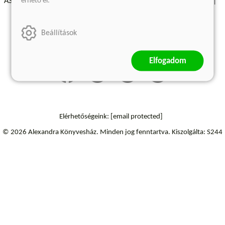
érhető el.
ÁSZF - Vásárlási feltételek
A kiadóról
Süti beállítások
Árkötött termékek
Kommentelési szabályzat
Beállítások
Szállítási információk
Elállás a szerződéstől
Elfogadom
Elérhetőségeink:
[email protected]
© 2026 Alexandra Könyvesház.
Minden jog fenntartva.
Kiszolgálta: S244