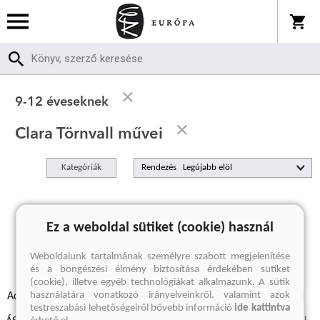
9-12 éveseknek
Clara Törnvall művei
Kategóriák
Rendezés
A keresett kifejezésre nincs találat
Ez a weboldal sütiket (cookie) használ
Weboldalunk tartalmának személyre szabott megjelenítése
és a böngészési élmény biztosítása érdekében sütiket
(cookie), illetve egyéb technológiákat alkalmazunk. A sütik
használatára vonatkozó irányelveinkről, valamint azok
Adatvédelmi szabályzatok
Elállási felmondási nyilatkozat
testreszabási lehetőségeiről bővebb információ
ide kattintva