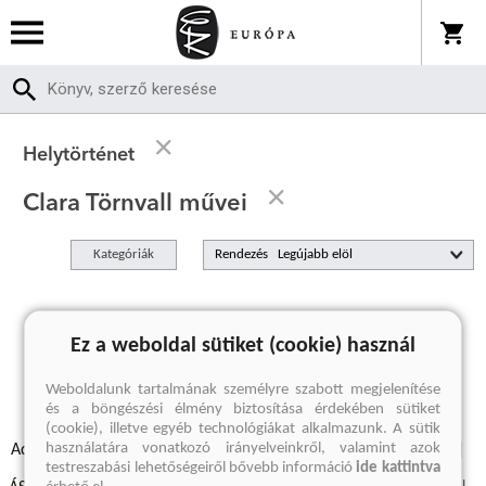
Helytörténet
Clara Törnvall művei
Kategóriák
Rendezés
A keresett kifejezésre nincs találat
Ez a weboldal sütiket (cookie) használ
Weboldalunk tartalmának személyre szabott megjelenítése
és a böngészési élmény biztosítása érdekében sütiket
(cookie), illetve egyéb technológiákat alkalmazunk. A sütik
használatára vonatkozó irányelveinkről, valamint azok
Adatvédelmi szabályzatok
Elállási felmondási nyilatkozat
testreszabási lehetőségeiről bővebb információ
ide kattintva