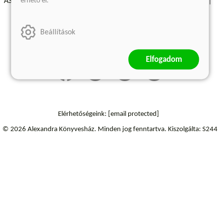
érhető el.
ÁSZF - Vásárlási feltételek
A kiadóról
Süti beállítások
Árkötött termékek
Kommentelési szabályzat
Beállítások
Szállítási információk
Elállás a szerződéstől
Elfogadom
Elérhetőségeink:
[email protected]
© 2026 Alexandra Könyvesház.
Minden jog fenntartva.
Kiszolgálta: S244