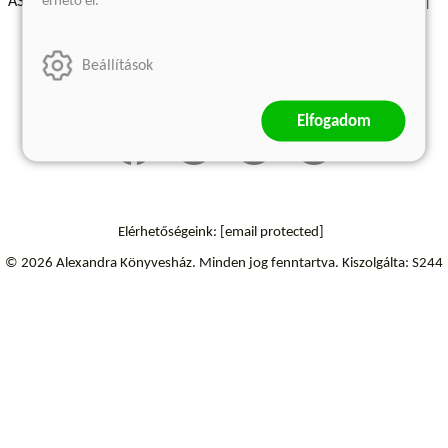
érhető el.
ÁSZF - Vásárlási feltételek
A kiadóról
Süti beállítások
Árkötött termékek
Kommentelési szabályzat
Beállítások
Szállítási információk
Elállás a szerződéstől
Elfogadom
Elérhetőségeink:
[email protected]
© 2026 Alexandra Könyvesház.
Minden jog fenntartva.
Kiszolgálta: S244