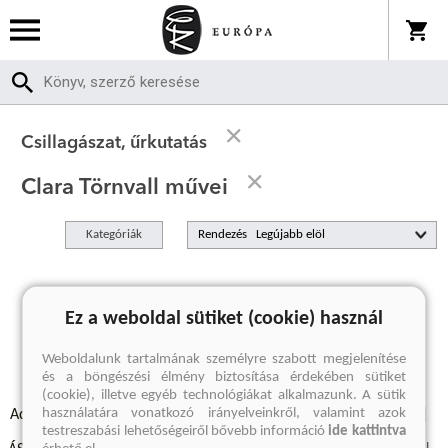
Csillagászat, űrkutatás
Clara Törnvall művei
Kategóriák
Rendezés
A keresett kifejezésre nincs találat
Ez a weboldal sütiket (cookie) használ
Weboldalunk tartalmának személyre szabott megjelenítése
és a böngészési élmény biztosítása érdekében sütiket
(cookie), illetve egyéb technológiákat alkalmazunk. A sütik
használatára vonatkozó irányelveinkről, valamint azok
Adatvédelmi szabályzatok
Elállási felmondási nyilatkozat
testreszabási lehetőségeiről bővebb információ
ide kattintva