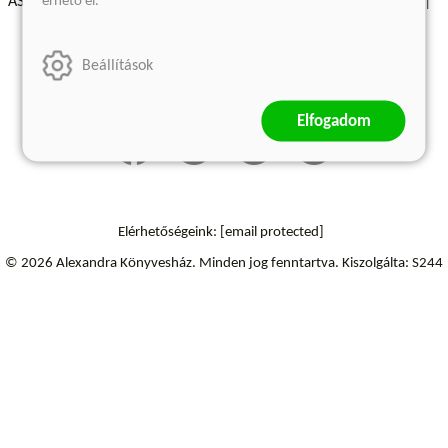
érhető el.
ÁSZF - Vásárlási feltételek
A kiadóról
Süti beállítások
Árkötött termékek
Kommentelési szabályzat
Beállítások
Szállítási információk
Elfogadom
Elérhetőségeink:
[email protected]
© 2026 Alexandra Könyvesház.
Minden jog fenntartva.
Kiszolgálta: S244