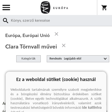
Európa, Európai Unió
Clara Törnvall művei
Kategóriák
Rendezés
A keresett kifejezésre nincs találat
Ez a weboldal sütiket (cookie) használ
Weboldalunk tartalmának személyre szabott megjelenítése
és a böngészési élmény biztosítása érdekében sütiket
(cookie), illetve egyéb technológiákat alkalmazunk. A sütik
használatára vonatkozó irányelveinkről, valamint azok
Adatvédelmi szabályzatok
Elállási felmondási nyilatkozat
testreszabási lehetőségeiről bővebb információ
ide kattintva