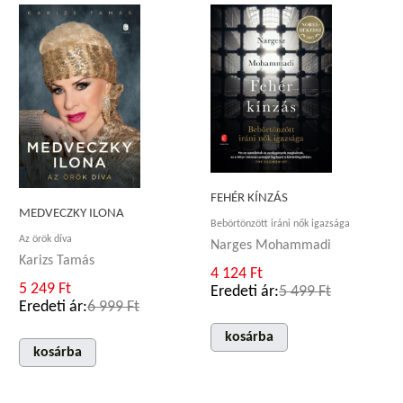
FEHÉR KÍNZÁS
MEDVECZKY ILONA
Bebörtönzött iráni nők igazsága
Az örök díva
Narges Mohammadi
Karizs Tamás
4 124 Ft
5 249 Ft
Eredeti ár:
5 499 Ft
Eredeti ár:
6 999 Ft
kosárba
kosárba