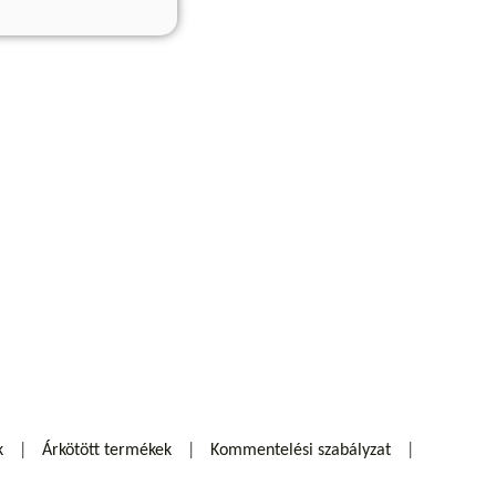
k
Árkötött termékek
Kommentelési szabályzat