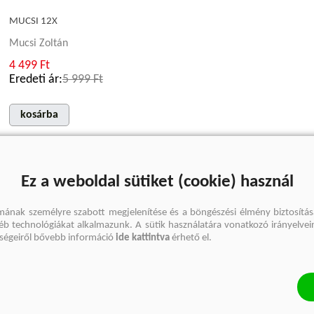
MUCSI 12X
Mucsi Zoltán
4 499 Ft
Eredeti ár:
5 999 Ft
kosárba
Ez a weboldal sütiket (cookie) használ
mának személyre szabott megjelenítése és a böngészési élmény biztosítás
gyéb technológiákat alkalmazunk. A sütik használatára vonatkozó irányelvei
őségeiről bővebb információ
ide kattintva
érhető el.