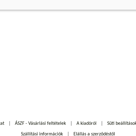
zat
ÁSZF - Vásárlási feltételek
A kiadóról
Süti beállításo
Szállítási információk
Elállás a szerződéstől