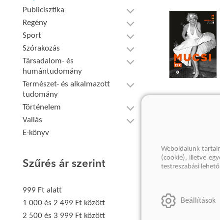
Publicisztika
Regény
Sport
Szórakozás
Társadalom- és
humántudomány
Természet- és alkalmazott
tudomány
Történelem
Vallás
E-könyv
Weboldalunk tartal
(cookie), illetve e
Szűrés ár szerint
testreszabási lehet
999 Ft alatt
Beállítások
1 000 és 2 499 Ft között
2 500 és 3 999 Ft között