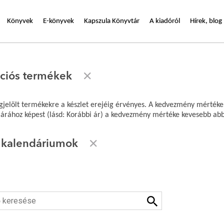
Könyvek
E-könyvek
Kapszula Könyvtár
A kiadóról
Hírek, blog
ciós termékek
gjelölt termékekre a készlet erejéig érvényes. A kedvezmény mértéke
árához képest (lásd: Korábbi ár) a kedvezmény mértéke kevesebb abba
 kalendáriumok