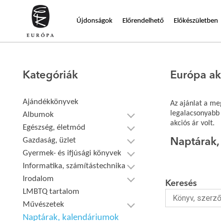
Újdonságok
Előrendelhető
Előkészületben
Kategóriák
Európa ak
Ajándékkönyvek
Az ajánlat a me
legalacsonyabb 
Albumok
akciós ár volt.
Egészség, életmód
Gazdaság, üzlet
Naptárak,
Gyermek- és ifjúsági könyvek
Informatika, számítástechnika
Irodalom
Keresés
LMBTQ tartalom
Művészetek
Naptárak, kalendáriumok