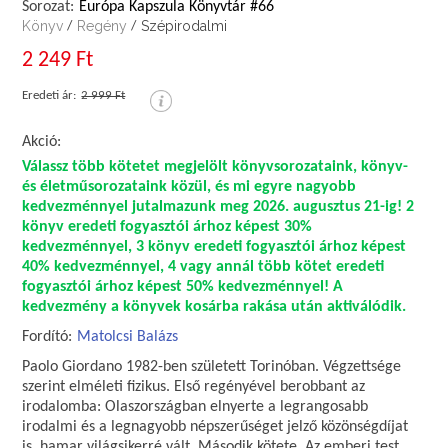
Sorozat:
Európa Kapszula Könyvtár #66
Könyv
Regény
Szépirodalmi
/
/
2 249 Ft
Eredeti ár:
2 999 Ft
Akció:
Válassz több kötetet megjelölt könyvsorozataink, könyv-
és életműsorozataink közül, és mi egyre nagyobb
kedvezménnyel jutalmazunk meg 2026. augusztus 21-ig! 2
könyv eredeti fogyasztói árhoz képest 30%
kedvezménnyel, 3 könyv eredeti fogyasztói árhoz képest
40% kedvezménnyel, 4 vagy annál több kötet eredeti
fogyasztói árhoz képest 50% kedvezménnyel! A
kedvezmény a könyvek kosárba rakása után aktiválódik.
Fordító:
Matolcsi Balázs
Paolo Giordano 1982-ben született Torinóban. Végzettsége
szerint elméleti fizikus. Első regényével berobbant az
irodalomba: Olaszországban elnyerte a legrangosabb
irodalmi és a legnagyobb népszerűséget jelző közönségdíjat
is, hamar világsikerré vált. Második kötete, Az emberi test