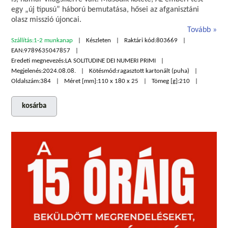
egy „új típusú” háború bemutatása, hősei az afganisztáni
olasz misszió újoncai.
Tovább
Szállítás:
1-2 munkanap
Készleten
Raktári kód:
803669
EAN:
9789635047857
Eredeti megnevezés:
LA SOLITUDINE DEI NUMERI PRIMI
Megjelenés:
2024.08.08.
Kötésmód:
ragasztott kartonált (puha)
Oldalszám:
384
Méret [mm]:
110 x 180 x 25
Tömeg [g]:
210
kosárba