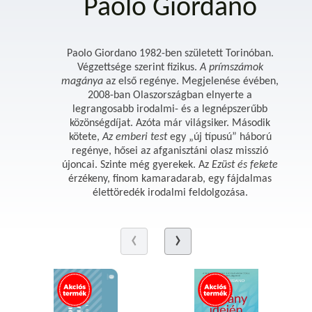
Paolo Giordano
Paolo Giordano 1982-ben született Torinóban.
Végzettsége szerint fizikus.
A prímszámok
magánya
az első regénye. Megjelenése évében,
2008-ban Olaszországban elnyerte a
legrangosabb irodalmi- és a legnépszerűbb
közönségdíjat. Azóta már világsiker. Második
kötete,
Az emberi test
egy „új típusú” háború
regénye, hősei az afganisztáni olasz misszió
újoncai. Szinte még gyerekek. Az
Ezüst és fekete
érzékeny, finom kamaradarab, egy fájdalmas
élettöredék irodalmi feldolgozása.