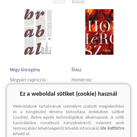
Négy kisregény
Íliász
Sörgyári capriccio -
Homérosz
Szigorúan ellenőrzött
4 124 Ft
vonatok - Táncórák
Ez a weboldal sütiket (cookie) használ
Eredeti ár:
5 499 Ft
idősebbeknek és
haladóknak - Bambini di
Weboldalunk tartalmának személyre szabott megjelenítése
Praga 1947
és a böngészési élmény biztosítása érdekében sütiket
kosárba
(cookie), illetve egyéb technológiákat alkalmazunk. A sütik
Bohumil Hrabal
használatára vonatkozó irányelveinkről, valamint azok
2 624 Ft
testreszabási lehetőségeiről bővebb információ
ide kattintva
érhető el.
Eredeti ár:
3 499 Ft