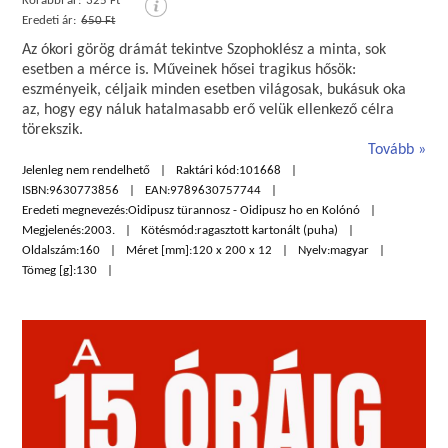
Korábbi ár:
325 Ft
Eredeti ár:
650 Ft
Az ókori görög drámát tekintve Szophoklész a minta, sok
esetben a mérce is. Műveinek hősei tragikus hősök:
eszményeik, céljaik minden esetben világosak, bukásuk oka
az, hogy egy náluk hatalmasabb erő velük ellenkező célra
törekszik.
Tovább
Jelenleg nem rendelhető
Raktári kód:
101668
ISBN:
9630773856
EAN:
9789630757744
Eredeti megnevezés:
Oidipusz türannosz - Oidipusz ho en Kolónó
Megjelenés:
2003.
Kötésmód:
ragasztott kartonált (puha)
Oldalszám:
160
Méret [mm]:
120 x 200 x 12
Nyelv:
magyar
Tömeg [g]:
130