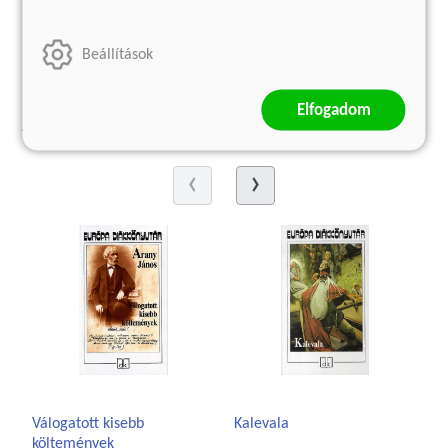
kosárba
Beállítások
Elfogadom
A sorozat további termékei
Válogatott kisebb
Kalevala
költemények