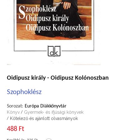
Oidipusz király - Oidipusz Kolónoszban
Szophoklész
Sorozat:
Európa Diákkönyvtár
Könyv
Gyermek- és ifjúsági könyvek
/
Kötelező és ajánlott olvasmányok
/
488 Ft