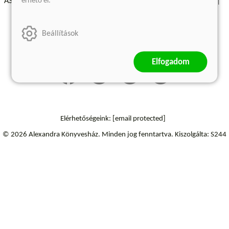
érhető el.
ÁSZF - Vásárlási feltételek
A kiadóról
Süti beállítások
Árkötött termékek
Kommentelési szabályzat
Beállítások
Szállítási információk
Elállás a szerződéstől
Elfogadom
Elérhetőségeink:
[email protected]
© 2026 Alexandra Könyvesház.
Minden jog fenntartva.
Kiszolgálta: S244