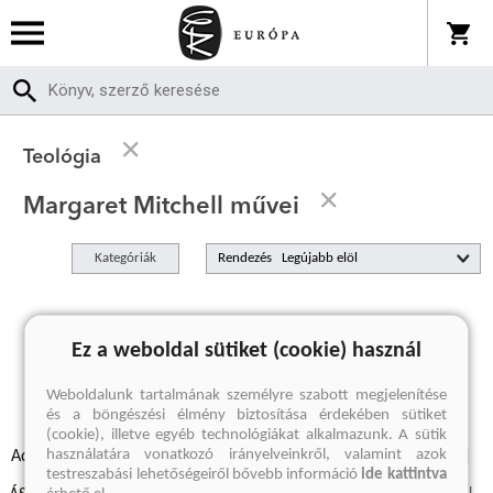
Teológia
Margaret Mitchell művei
Kategóriák
Rendezés
A keresett kifejezésre nincs találat
Ez a weboldal sütiket (cookie) használ
Weboldalunk tartalmának személyre szabott megjelenítése
és a böngészési élmény biztosítása érdekében sütiket
(cookie), illetve egyéb technológiákat alkalmazunk. A sütik
használatára vonatkozó irányelveinkről, valamint azok
Adatvédelmi szabályzatok
Elállási felmondási nyilatkozat
testreszabási lehetőségeiről bővebb információ
ide kattintva