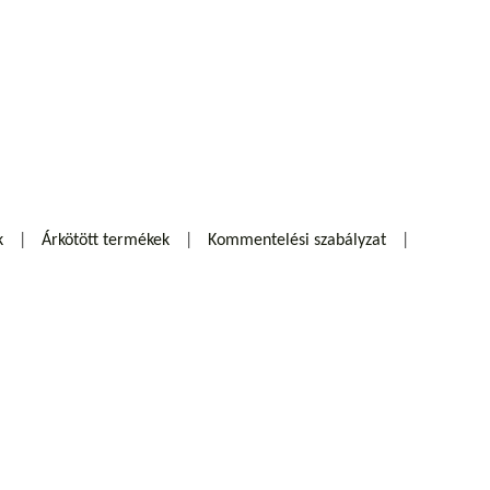
k
Árkötött termékek
Kommentelési szabályzat