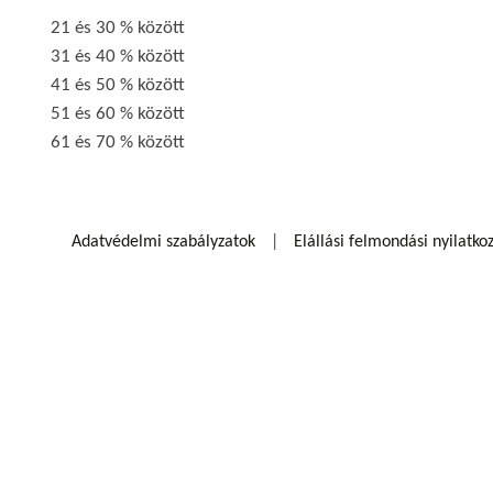
21 és 30 % között
31 és 40 % között
41 és 50 % között
51 és 60 % között
61 és 70 % között
Adatvédelmi szabályzatok
Elállási felmondási nyilatko