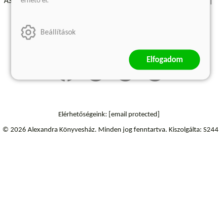
érhető el.
ÁSZF - Vásárlási feltételek
A kiadóról
Süti beállítások
Árkötött termékek
Kommentelési szabályzat
Beállítások
Szállítási információk
Elállás a szerződéstől
Elfogadom
Elérhetőségeink:
[email protected]
© 2026 Alexandra Könyvesház.
Minden jog fenntartva.
Kiszolgálta: S244