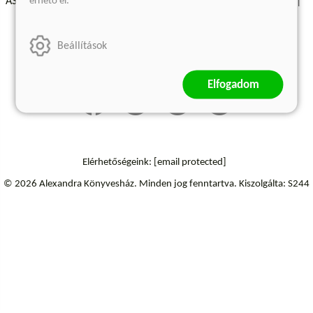
érhető el.
ÁSZF - Vásárlási feltételek
A kiadóról
Süti beállítások
Árkötött termékek
Kommentelési szabályzat
Beállítások
Szállítási információk
Elállás a szerződéstől
Elfogadom
Elérhetőségeink:
[email protected]
© 2026 Alexandra Könyvesház.
Minden jog fenntartva.
Kiszolgálta: S244