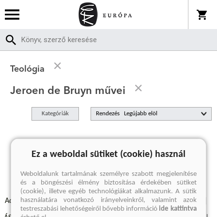
Teológia
Jeroen de Bruyn művei
Kategóriák
Rendezés
A keresett kifejezésre nincs találat
Ez a weboldal sütiket (cookie) használ
Weboldalunk tartalmának személyre szabott megjelenítése
és a böngészési élmény biztosítása érdekében sütiket
(cookie), illetve egyéb technológiákat alkalmazunk. A sütik
használatára vonatkozó irányelveinkről, valamint azok
Adatvédelmi szabályzatok
Elállási felmondási nyilatkozat
testreszabási lehetőségeiről bővebb információ
ide kattintva