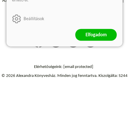
érhető el.
ÁSZF - Vásárlási feltételek
A kiadóról
Süti beállítások
Árkötött termékek
Kommentelési szabályzat
Beállítások
Szállítási információk
Elállás a szerződéstől
Elfogadom
Elérhetőségeink:
[email protected]
© 2026 Alexandra Könyvesház.
Minden jog fenntartva.
Kiszolgálta: S244