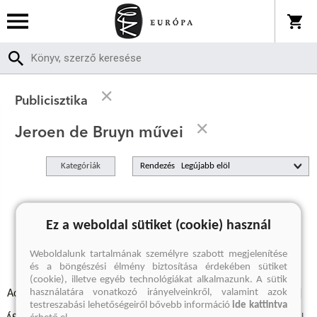
Publicisztika
Jeroen de Bruyn művei
Kategóriák
Rendezés
A keresett kifejezésre nincs találat
Ez a weboldal sütiket (cookie) használ
Weboldalunk tartalmának személyre szabott megjelenítése
és a böngészési élmény biztosítása érdekében sütiket
(cookie), illetve egyéb technológiákat alkalmazunk. A sütik
használatára vonatkozó irányelveinkről, valamint azok
Adatvédelmi szabályzatok
Elállási felmondási nyilatkozat
testreszabási lehetőségeiről bővebb információ
ide kattintva