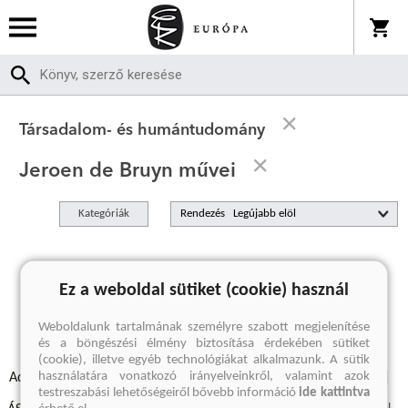
Társadalom- és humántudomány
Jeroen de Bruyn művei
Kategóriák
Rendezés
A keresett kifejezésre nincs találat
Ez a weboldal sütiket (cookie) használ
Weboldalunk tartalmának személyre szabott megjelenítése
és a böngészési élmény biztosítása érdekében sütiket
(cookie), illetve egyéb technológiákat alkalmazunk. A sütik
használatára vonatkozó irányelveinkről, valamint azok
Adatvédelmi szabályzatok
Elállási felmondási nyilatkozat
testreszabási lehetőségeiről bővebb információ
ide kattintva