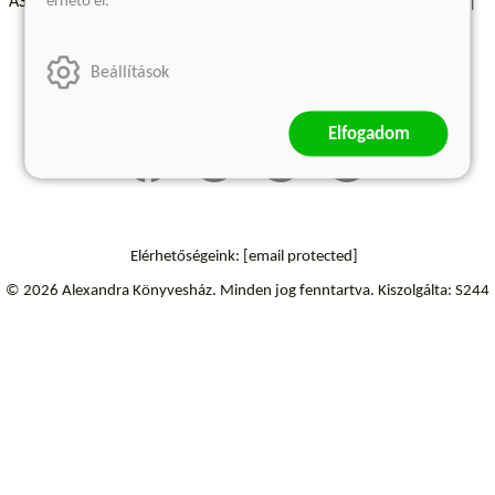
érhető el.
ÁSZF - Vásárlási feltételek
A kiadóról
Süti beállítások
Árkötött termékek
Kommentelési szabályzat
Beállítások
Szállítási információk
Elállás a szerződéstől
Elfogadom
Elérhetőségeink:
[email protected]
© 2026 Alexandra Könyvesház.
Minden jog fenntartva.
Kiszolgálta: S244