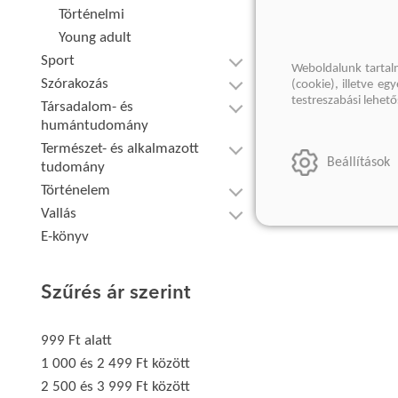
Történelmi
Young adult
Sport
Weboldalunk tartal
Szórakozás
(cookie), illetve e
testreszabási lehet
Társadalom- és
humántudomány
Természet- és alkalmazott
Beállítások
tudomány
Történelem
Vallás
E-könyv
Szűrés ár szerint
999 Ft alatt
1 000 és 2 499 Ft között
2 500 és 3 999 Ft között