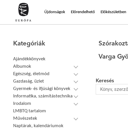
Újdonságok
Előrendelhető
Előkészületben
Kategóriák
Szórakozt
Varga Gy
Ajándékkönyvek
Albumok
Egészség, életmód
Keresés
Gazdaság, üzlet
Gyermek- és ifjúsági könyvek
Informatika, számítástechnika
Irodalom
LMBTQ tartalom
Művészetek
Naptárak, kalendáriumok