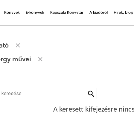
Könyvek
E-könyvek
Kapszula Könyvtár
A kiadóról
Hírek, blog
ató
örgy művei
A keresett kifejezésre nincs