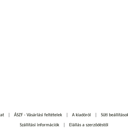
zat
ÁSZF - Vásárlási feltételek
A kiadóról
Süti beállításo
Szállítási információk
Elállás a szerződéstől