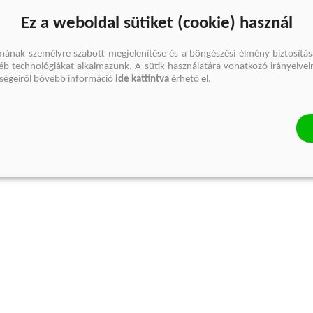
Ez a weboldal sütiket (cookie) használ
mának személyre szabott megjelenítése és a böngészési élmény biztosítás
gyéb technológiákat alkalmazunk. A sütik használatára vonatkozó irányelvei
őségeiről bővebb információ
ide kattintva
érhető el.