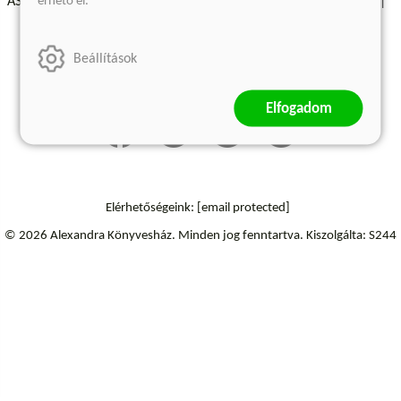
érhető el.
ÁSZF - Vásárlási feltételek
A kiadóról
Süti beállítások
Árkötött termékek
Kommentelési szabályzat
Beállítások
Szállítási információk
Elállás a szerződéstől
Elfogadom
Elérhetőségeink:
[email protected]
© 2026 Alexandra Könyvesház.
Minden jog fenntartva.
Kiszolgálta: S244