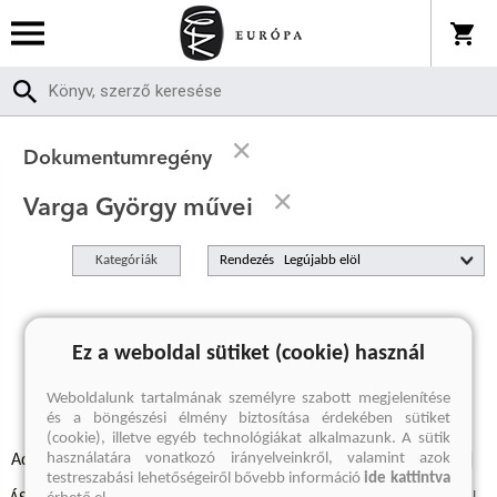
Dokumentumregény
Varga György művei
Kategóriák
Rendezés
A keresett kifejezésre nincs találat
Ez a weboldal sütiket (cookie) használ
Weboldalunk tartalmának személyre szabott megjelenítése
és a böngészési élmény biztosítása érdekében sütiket
(cookie), illetve egyéb technológiákat alkalmazunk. A sütik
használatára vonatkozó irányelveinkről, valamint azok
Adatvédelmi szabályzatok
Elállási felmondási nyilatkozat
testreszabási lehetőségeiről bővebb információ
ide kattintva