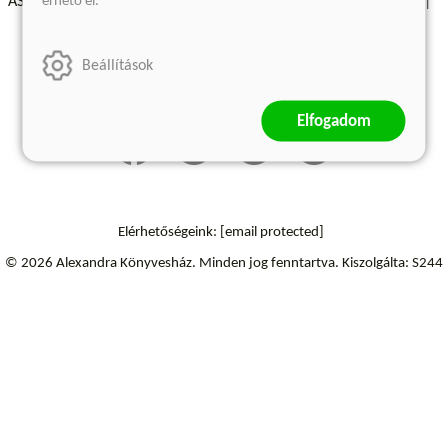
érhető el.
ÁSZF - Vásárlási feltételek
A kiadóról
Süti beállítások
Árkötött termékek
Kommentelési szabályzat
Beállítások
Szállítási információk
Elfogadom
Elérhetőségeink:
[email protected]
© 2026 Alexandra Könyvesház.
Minden jog fenntartva.
Kiszolgálta: S244