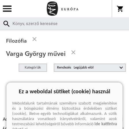
Filozófia
Varga György művei
Kategóriák
Rendezés
A keresett kifejezésre nincs találat
Ez a weboldal sütiket (cookie) használ
Weboldalunk tartalmának személyre szabott megjelenítése
és a böngészési élmény biztosítása érdekében sütiket
(cookie), illetve egyéb technológiákat alkalmazunk. A sütik
használatára vonatkozó irányelveinkről, valamint azok
Adatvédelmi szabályzatok
Elállási felmondási nyilatkozat
testreszabási lehetőségeiről bővebb információ
ide kattintva